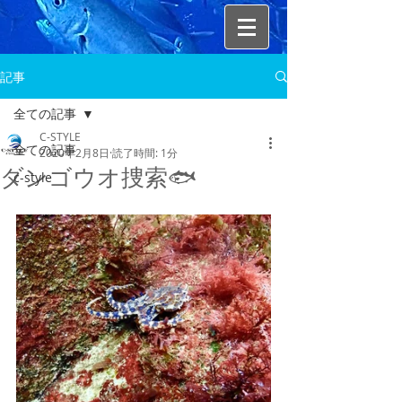
記事
全ての記事
C-STYLE
全ての記事
2020年2月8日
読了時間: 1分
ダンゴウオ捜索🐟
c-style