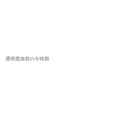
透明度抜群の今時期
のんびりDive！
ダンゴウオ捜索リベンジします‼
最新記事
すべて表示