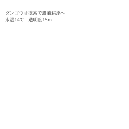
ダンゴウオ捜索で勝浦鵜原へ
水温14℃　透明度15ｍ