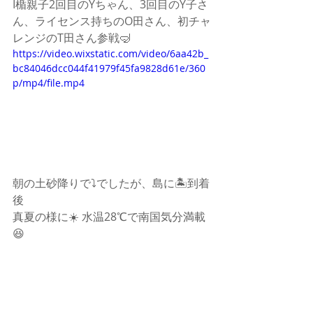
I楯親子2回目のYちゃん、3回目のY子さ
ん、ライセンス持ちのO田さん、初チャ
レンジのT田さん参戦🤿
https://video.wixstatic.com/video/6aa42b_
bc84046dcc044f41979f45fa9828d61e/360
p/mp4/file.mp4
朝の土砂降りで⤵️でしたが、島に🏝️到着
後
真夏の様に☀️ 水温28℃で南国気分満載
😆