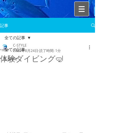
記事
全ての記事
C-STYLE
全ての記事
2023年8月24日
読了時間: 1分
体験ダイビング🤿
c-style