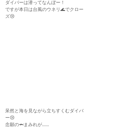
ダイバーは潜ってなんぼー！
ですが本日は台風のウネリ🌊でクロー
ズ😢
呆然と海を見ながら立ちすくむダイバ
ー😢
念願の🦈まみれが......