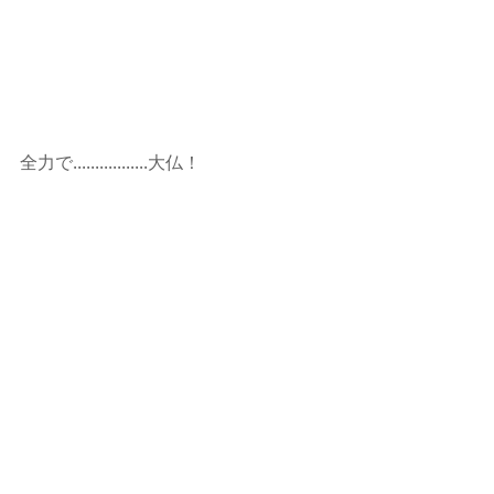
全力で.................大仏！