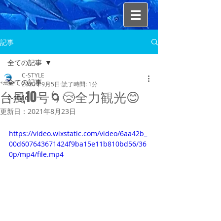
記事
全ての記事
C-STYLE
全ての記事
2020年9月5日
読了時間: 1分
台風10号🌀😢全力観光😊
c-style
更新日：
2021年8月23日
https://video.wixstatic.com/video/6aa42b_
00d607643671424f9ba15e11b810bd56/36
0p/mp4/file.mp4