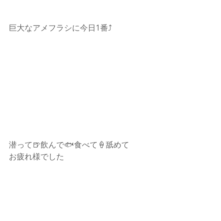
巨大なアメフラシに今日1番⤴️
潜って🍺飲んで🐟食べて🍦舐めて
お疲れ様でした