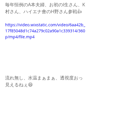
毎年恒例のA本夫婦、お初のI生さん、K
村さん、ハイエナ會のH野さん参戦👍
https://video.wixstatic.com/video/6aa42b_
17f85048d1c74a279c02a90a1c339314/360
p/mp4/file.mp4
流れ無し、水温まぁまぁ、透視度おっ
見えるねぇ😆