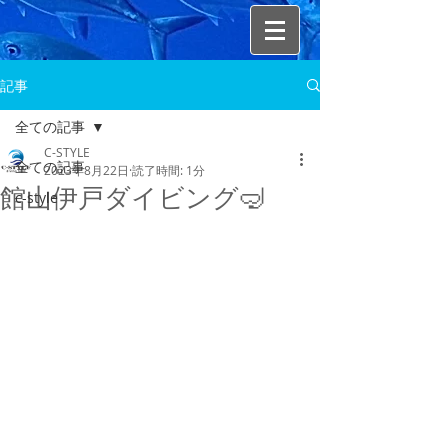
記事
全ての記事
C-STYLE
全ての記事
2023年8月22日
読了時間: 1分
館山伊戸ダイビング🤿
c-style