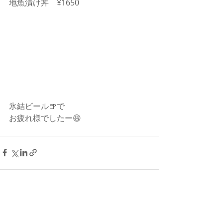
地魚漬け丼　¥1650
氷結ビール🍺で
お疲れ様でしたー😆
最新記事
すべて表示