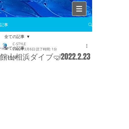
記事
全ての記事
C-STYLE
全ての記事
2022年3月6日
読了時間: 1分
館山相浜ダイブ🤿2022.2.23
c-style