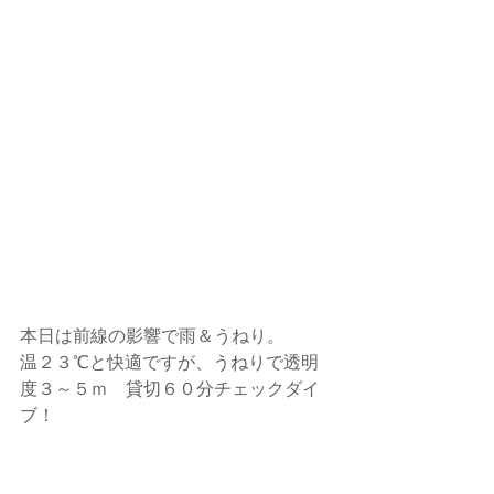
本日は前線の影響で雨＆うねり。
温２３℃と快適ですが、うねりで透明
度３～５ｍ　貸切６０分チェックダイ
ブ！