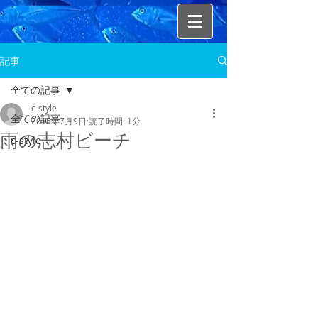
記事
全ての記事
c-style
全ての記事
2016年7月9日
読了時間: 1分
雨の志村ビーチ
c-style