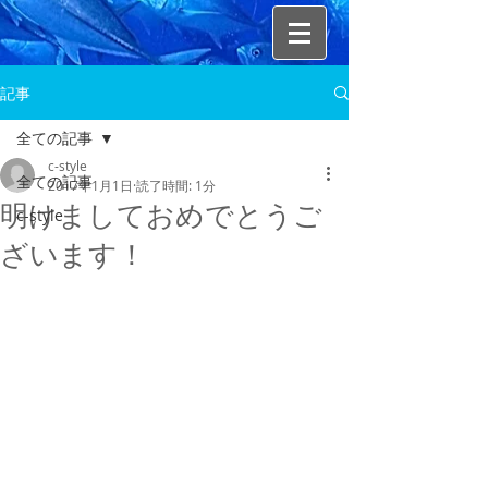
記事
全ての記事
c-style
全ての記事
2017年1月1日
読了時間: 1分
明けましておめでとうご
c-style
ざいます！