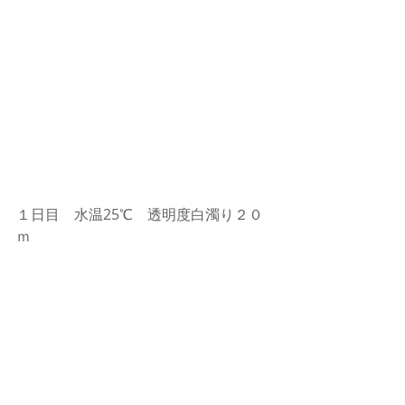
１日目　水温25℃　透明度白濁り２０
ｍ