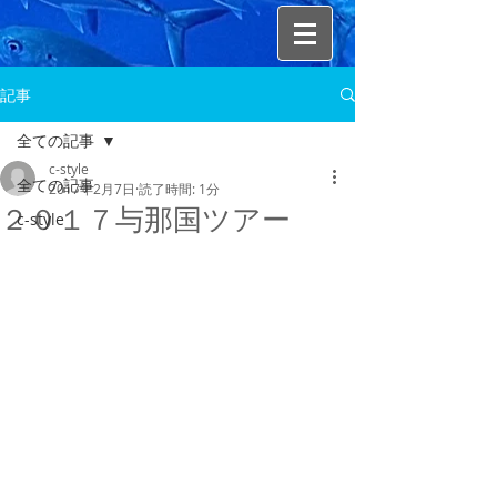
記事
全ての記事
c-style
全ての記事
2017年2月7日
読了時間: 1分
２０１７与那国ツアー
c-style