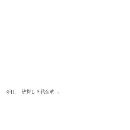
3日目　鮫探し３戦全敗....