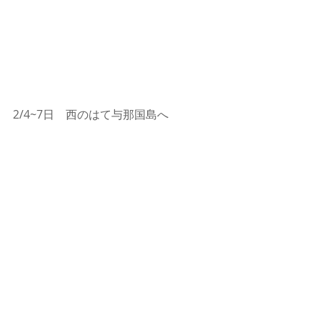
2/4~7日　西のはて与那国島へ