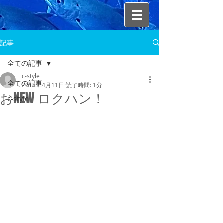
記事
全ての記事
c-style
全ての記事
2018年4月11日
読了時間: 1分
おNEW ロクハン！
c-style