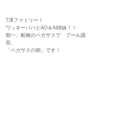
T澤ファミリー！
ワッキーパパとAO＆AI姉妹！！
朝一、船橋のペガサスで　プール講
習。
「ペガサスの朝」です！