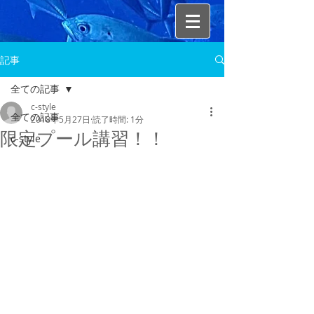
記事
全ての記事
c-style
全ての記事
2018年5月27日
読了時間: 1分
限定プール講習！！
c-style