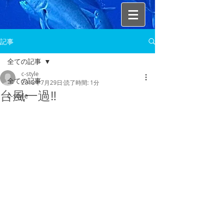
記事
全ての記事
c-style
全ての記事
2018年7月29日
読了時間: 1分
台風一過‼
c-style