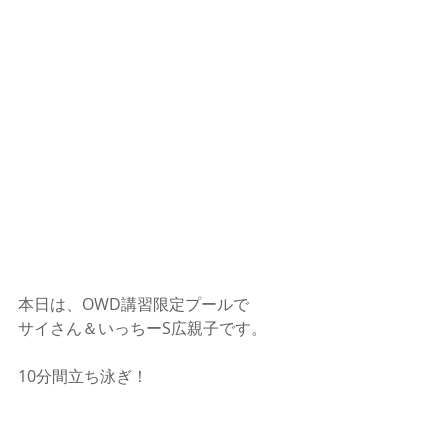
本日は、OWD講習限定プールで
サイさん＆いっちーS広親子です。
10分間立ち泳ぎ！