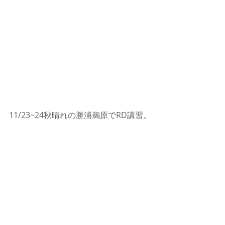
11/23~24秋晴れの勝浦鵜原でRD講習。