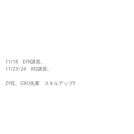
11/18　EFR講習。
11/23~24　RD講習。
ZY氏、CRO先輩　スキルアップ‼