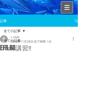
記事
全ての記事
c-style
全ての記事
2018年11月28日
読了時間: 1分
EFR.RD講習‼
c-style