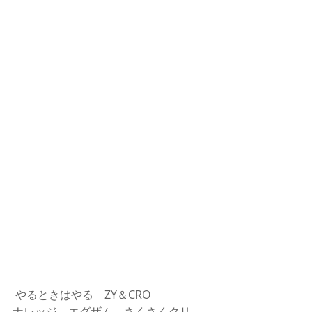
 やるときはやる　ZY＆CRO
ナレッジ、エグザム　さくさくクリ