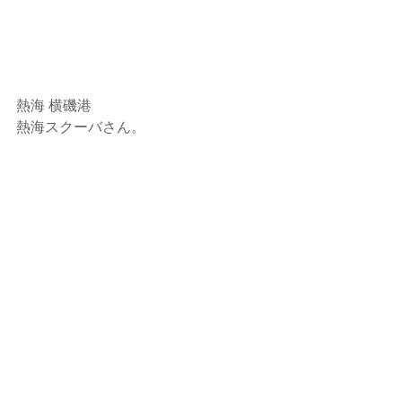
熱海 横磯港
熱海スクーバさん。