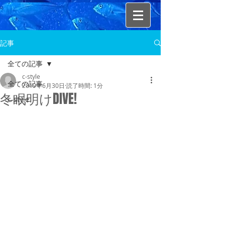
記事
全ての記事
c-style
全ての記事
2019年6月30日
読了時間: 1分
冬眠明けDIVE!
c-style