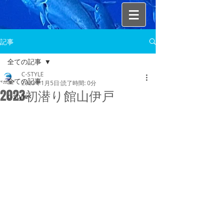
記事
全ての記事
C-STYLE
全ての記事
2023年1月5日
読了時間: 0分
2023初潜り館山伊戸
c-style