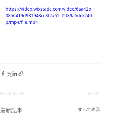
https://video.wixstatic.com/video/6aa42b_
0856419d981948cc8f2a61cf5f89a5dd/240
p/mp4/file.mp4
最新記事
すべて表示