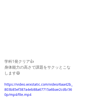
学科1発クリア👍
身体能力の高さで課題をサクッとこな
します😆
https://video.wixstatic.com/video/6aa42b_
803b85ef387a4eb88a67715a6bae2cdb/36
0p/mp4/file.mp4