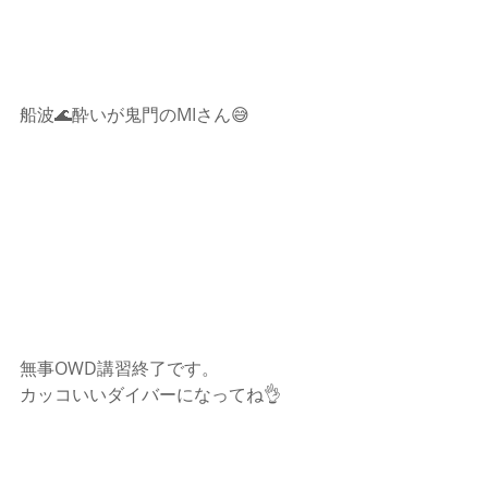
船波🌊酔いが鬼門のMIさん😅
無事OWD講習終了です。
カッコいいダイバーになってね👌