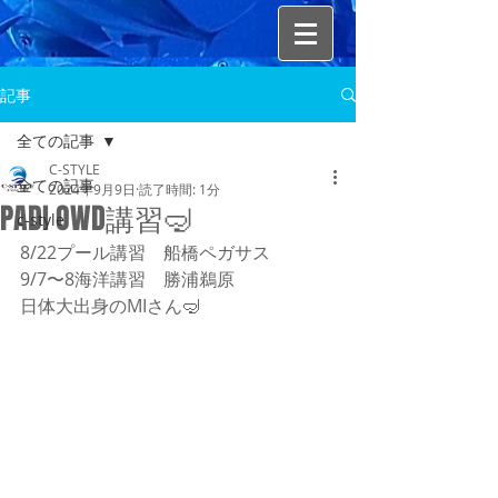
記事
全ての記事
C-STYLE
全ての記事
2024年9月9日
読了時間: 1分
PADI OWD講習🤿
c-style
8/22プール講習　船橋ペガサス
9/7〜8海洋講習　勝浦鵜原
日体大出身のMIさん🤿