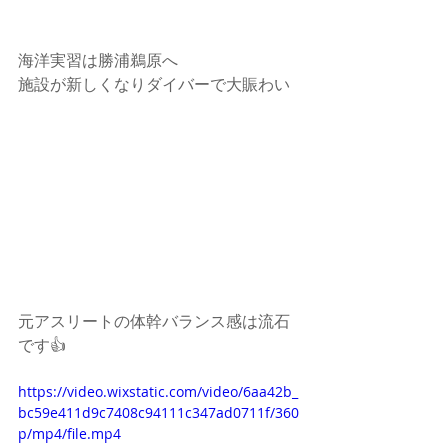
海洋実習は勝浦鵜原へ
施設が新しくなりダイバーで大賑わい
元アスリートの体幹バランス感は流石
です👍
https://video.wixstatic.com/video/6aa42b_
bc59e411d9c7408c94111c347ad0711f/360
p/mp4/file.mp4