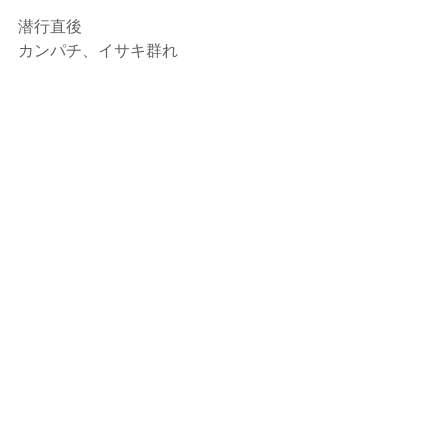
潜行直後
カンパチ、イサキ群れ
都内から一時間半の勝浦鵜原
サクッと涼みに如何ですか？