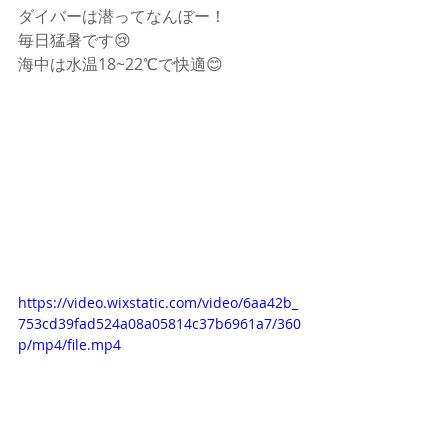
ダイバーは潜ってなんぼー！
毎日猛暑です😢
海中は水温18~22℃で快適😊
https://video.wixstatic.com/video/6aa42b_
753cd39fad524a08a05814c37b6961a7/360
p/mp4/file.mp4