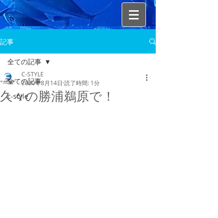
記事
全ての記事
C-STYLE
全ての記事
2020年8月14日
読了時間: 1分
久々の勝浦鵜原で！
c-style