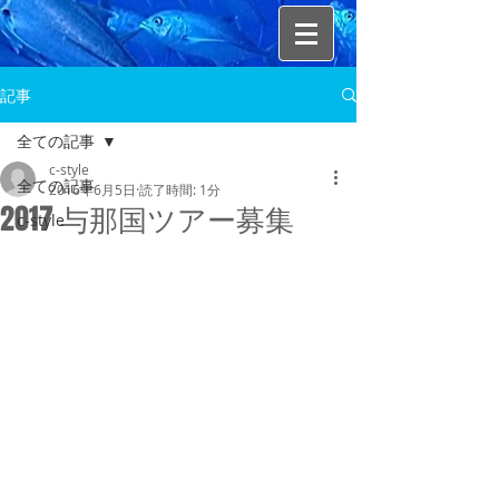
記事
全ての記事
c-style
全ての記事
2016年6月5日
読了時間: 1分
2017 与那国ツアー募集
c-style