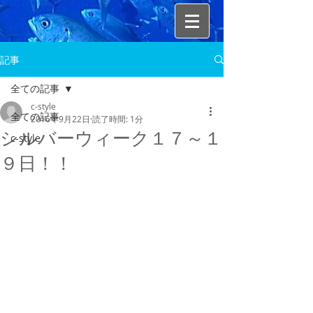
記事
全ての記事
c-style
全ての記事
2016年9月22日
読了時間: 1分
シルバーウィーク１７～１
c-style
９日！！