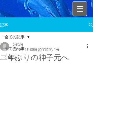
記事
全ての記事
c-style
全ての記事
2019年4月30日
読了時間: 1分
二年ぶりの神子元へ
c-style